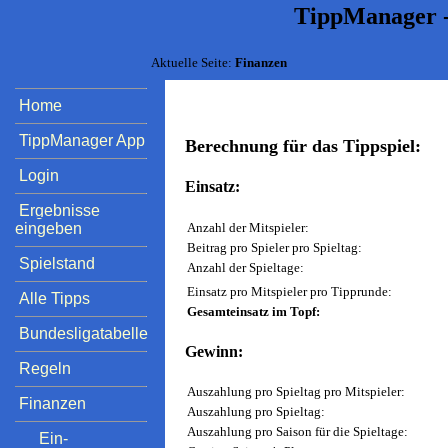
TippManager -
Aktuelle Seite:
Finanzen
Home
TippManager App
Berechnung für das Tippspiel:
Login
Einsatz:
Ergebnisse
Anzahl der Mitspieler:
eingeben
Beitrag pro Spieler pro Spieltag:
Spielstand
Anzahl der Spieltage:
Einsatz pro Mitspieler pro Tipprunde:
Alle Tipps
Gesamteinsatz im Topf:
Bundesligatabelle
Gewinn:
Regeln
Auszahlung pro Spieltag pro Mitspieler:
Finanzen
Auszahlung pro Spieltag:
Auszahlung pro Saison für die Spieltage:
Ein-