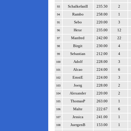
SchalkefanII
235.50
2
93
Rambo
258.00
1
94
Sebo
220.00
3
95
Hexe
235.00
12
96
Manfred
242.00
22
97
Birgit
230.00
4
98
Sebastian
212.00
4
99
Adolf
228.00
3
100
Alcao
224.00
6
101
ErnstE
224.00
3
102
Joerg
228.00
2
103
Alexander
220.00
2
104
ThomasP
263.00
1
105
Malte
222.67
6
106
Jessica
241.00
1
107
JuergenB
153.00
1
108