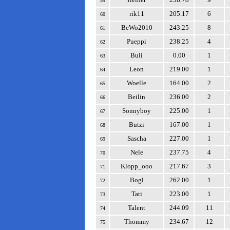
59
rik11
205.17
6
60
BeWo2010
243.25
8
61
Pueppi
238.25
4
62
Buli
0.00
1
63
Leon
219.00
1
64
Woelle
164.00
2
65
Beilin
236.00
2
66
Sonnyboy
225.00
1
67
Butzi
167.00
1
68
Sascha
227.00
1
69
Nele
237.75
4
70
Klopp_ooo
217.67
3
71
Bogl
262.00
1
72
Tati
223.00
1
73
Talent
244.09
11
74
Thommy
234.67
12
75