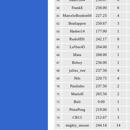
59
FrankE
236.00
6
60
MarceloBordon04
227.25
4
61
Bratlappen
250.67
3
62
Hasber14
177.00
1
63
RudolfD1
242.17
6
64
LaVine45
204.00
1
65
Mara
268.00
1
66
Beboy
236.00
1
67
julius_rwe
237.50
4
68
Nils
220.75
4
69
Paulinho
237.50
2
70
MarioH
265.50
2
71
Buli
0.00
1
72
PrinzPeng
219.00
1
73
CB13
212.67
3
74
mighty_mouse
244.14
14
75