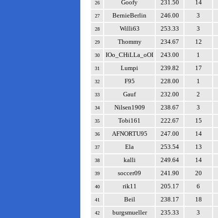
Goofy
231.50
14
26
BernieBerlin
246.00
3
27
Willi63
253.33
3
28
Thommy
234.67
12
29
IOo_CHiLLa_oOI
243.00
1
30
Lumpi
239.82
17
31
F95
228.00
1
32
Gauf
232.00
2
33
Nilsen1909
238.67
3
34
Tobi161
222.67
15
35
AFNORTU95
247.00
14
36
Ela
253.54
13
37
kalli
249.64
14
38
soccer09
241.90
20
39
rik11
205.17
6
40
Beil
238.17
18
41
burgsmueller
235.33
3
42