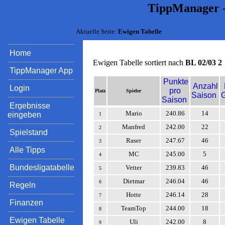
TippManager -
Aktuelle Seite:
Ewigen Tabelle
Home
Ewigen Tabelle sortiert nach
BL 02/03 2
TippManager App
Punkte
Anzahl
Login
pro
Platz
Spieler
Saison
Saison
Ergebnisse
Mario
240.86
14
eingeben
1
Manfred
242.00
22
2
Spielstand
Raser
247.67
46
3
Alle Tipps
MC
245.00
5
4
Bundesligatabelle
Vetter
239.83
46
5
Dietmar
246.04
46
6
Regeln
Hotte
246.14
28
7
Finanzen
TeamTop
244.00
18
8
Ewigen Tabelle
Uli
242.00
8
9