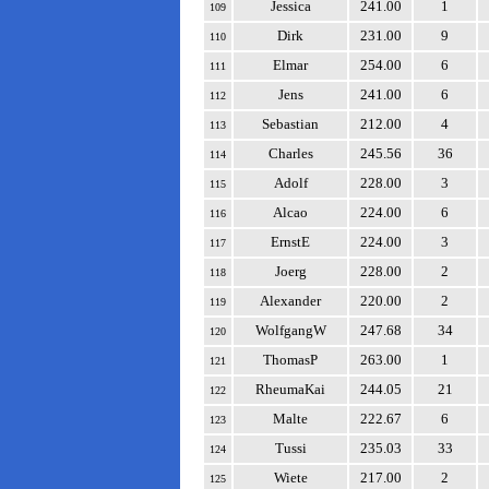
Jessica
241.00
1
109
Dirk
231.00
9
110
Elmar
254.00
6
111
Jens
241.00
6
112
Sebastian
212.00
4
113
Charles
245.56
36
114
Adolf
228.00
3
115
Alcao
224.00
6
116
ErnstE
224.00
3
117
Joerg
228.00
2
118
Alexander
220.00
2
119
WolfgangW
247.68
34
120
ThomasP
263.00
1
121
RheumaKai
244.05
21
122
Malte
222.67
6
123
Tussi
235.03
33
124
Wiete
217.00
2
125