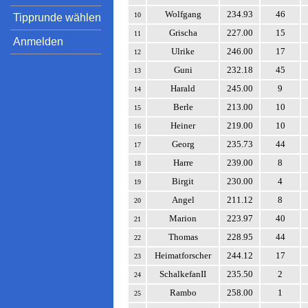
Wolfgang
234.93
46
10
Tipprunde wählen
Grischa
227.00
15
11
Anmelden
Ulrike
246.00
17
12
Guni
232.18
45
13
Harald
245.00
9
14
Berle
213.00
10
15
Heiner
219.00
10
16
Georg
235.73
44
17
Harre
239.00
8
18
Birgit
230.00
4
19
Angel
211.12
8
20
Marion
223.97
40
21
Thomas
228.95
44
22
Heimatforscher
244.12
17
23
SchalkefanII
235.50
2
24
Rambo
258.00
1
25