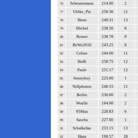
Scheunemann
214.00
2
76
Ulrike_Pia
250.36
11
77
Horst
249.31
13
78
Michel
238.50
8
79
Reiner
238.78
9
80
BeWo2010
243.25
8
81
Celine
244.00
11
82
Hoffi
258.75
12
83
Paule
251.17
12
84
Sonnyboy
225.00
1
85
Vollpfosten
246.55
11
86
Beilin
236.00
2
87
Woelle
164.00
2
88
95Max
228.83
6
89
Sascha
227.00
1
90
Schalkefan
233.15
13
91
Hans
199.57
28
92