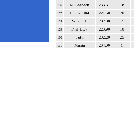
MGladbach
233.31
16
126
Bernhard04
221.60
20
127
Simon_U
202.00
2
128
Phil_LEV
223.90
10
129
Tutti
232.20
25
130
Manta
234.00
1
131
Puma
225.00
4
132
GabyB
247.33
24
133
BVB1909
237.00
1
134
Felix
244.13
23
135
Haegar
210.00
2
136
Florenz
223.75
4
137
WolfgangB
247.04
24
138
Atze
251.87
23
139
ck
218.25
4
140
santacruz26
202.00
1
141