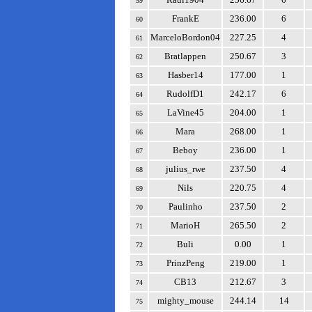
59
FrankE
236.00
6
60
MarceloBordon04
227.25
4
61
Bratlappen
250.67
3
62
Hasber14
177.00
1
63
RudolfD1
242.17
6
64
LaVine45
204.00
1
65
Mara
268.00
1
66
Beboy
236.00
1
67
julius_rwe
237.50
4
68
Nils
220.75
4
69
Paulinho
237.50
2
70
MarioH
265.50
2
71
Buli
0.00
1
72
PrinzPeng
219.00
1
73
CB13
212.67
3
74
mighty_mouse
244.14
14
75