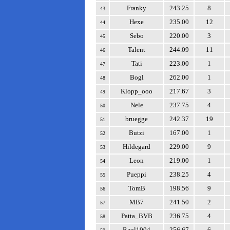
Franky
243.25
8
43
Hexe
235.00
12
44
Sebo
220.00
3
45
Talent
244.09
11
46
Tati
223.00
1
47
Bogl
262.00
1
48
Klopp_ooo
217.67
3
49
Nele
237.75
4
50
bruegge
242.37
19
51
Butzi
167.00
1
52
Hildegard
229.00
9
53
Leon
219.00
1
54
Pueppi
238.25
4
55
TomB
198.56
9
56
MB7
241.50
2
57
Patta_BVB
236.75
4
58
Raul1904
256.67
6