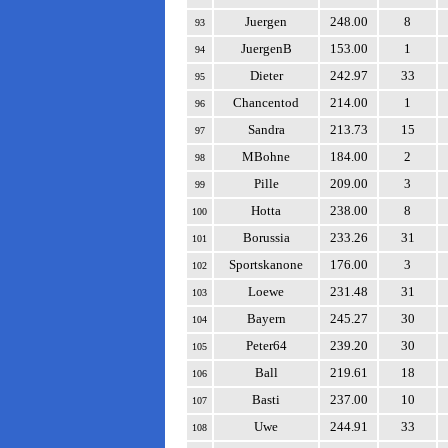
Juergen
248.00
8
93
JuergenB
153.00
1
94
Dieter
242.97
33
95
Chancentod
214.00
1
96
Sandra
213.73
15
97
MBohne
184.00
2
98
Pille
209.00
3
99
Hotta
238.00
8
100
Borussia
233.26
31
101
Sportskanone
176.00
3
102
Loewe
231.48
31
103
Bayern
245.27
30
104
Peter64
239.20
30
105
Ball
219.61
18
106
Basti
237.00
10
107
Uwe
244.91
33
108