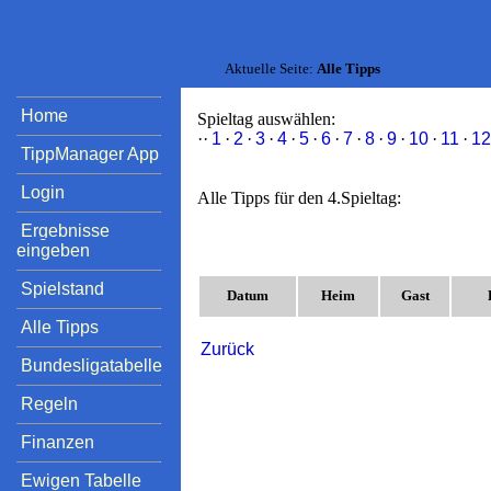
Aktuelle Seite:
Alle Tipps
Home
Spieltag auswählen:
··
1
·
2
·
3
·
4
·
5
·
6
·
7
·
8
·
9
·
10
·
11
·
12
TippManager App
Login
Alle Tipps für den 4.Spieltag:
Ergebnisse
eingeben
Spielstand
Datum
Heim
Gast
Alle Tipps
Zurück
Bundesligatabelle
Regeln
Finanzen
Ewigen Tabelle