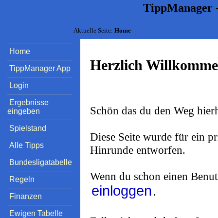
TippManager -
Aktuelle Seite:
Home
Home
Herzlich Willkomm
TippManager App
Login
Ergebnisse
Schön das du den Weg hierh
eingeben
Spielstand
Diese Seite wurde für ein p
Alle Tipps
Hinrunde entworfen.
Bundesligatabelle
Wenn du schon einen Benutz
Regeln
einloggen
.
Finanzen
Ewigen Tabelle