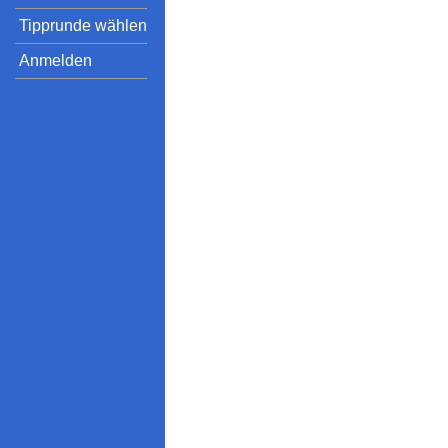
Tipprunde wählen
Anmelden